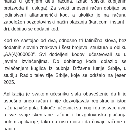
nalazi u gornjem delu računa, iznad spiska kupljenih
proizvoda ili usluga). Za svaki uneseni račun dobijao se
jedinstveni alfanumerički kod, a ukoliko je na računu
zabeležen bezgotovinski način plaćanja (karticom, instant i
dr), dobijao se dodatni kod.
Kod se sastojao od dva, odnosno tri latinična slova, bez
dodatnih slovnih znakova i šest brojeva, struktura u obliku
„AA(A)000000”. Svi dodeljeni kodovi učestvovali su u
javnim izvlačenjima. Do dobitnog koda dolazilo se
izvlačenjem kuglica iz bubnja Državne lutrije Srbije, u
studiju Radio televizije Srbije, koje se održalo na jesen
2025.
Aplikacija je svakom učesniku slala obaveštenje da li je
uspešno uneo račun i nije dozvoljavala registraciju istog
računa više puta. Takođe, učesnici su mogli da ostvare uvid
u sve svoje skenirane račune i bezgotovinska plaćanja
putem aplikacije, tako da nisu morali da čuvaju račune u
papiru.