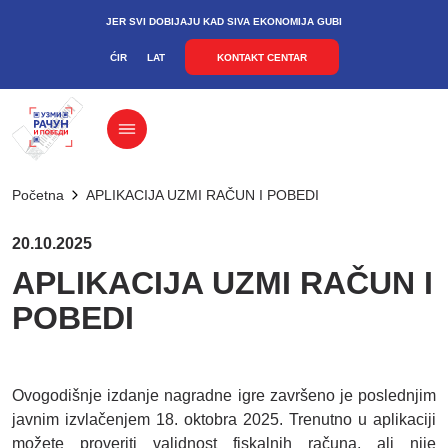
JER SVI DOBIJAJU KAD SIVA EKONOMIJA GUBI
ĆIR
LAT
KONTAKT CENTAR
Početna
APLIKACIJA UZMI RAČUN I POBEDI
20.10.2025
APLIKACIJA UZMI RAČUN I
POBEDI
Ovogodišnje izdanje nagradne igre završeno je poslednjim
javnim izvlačenjem 18. oktobra 2025. Trenutno u aplikaciji
možete proveriti validnost fiskalnih računa, ali nije