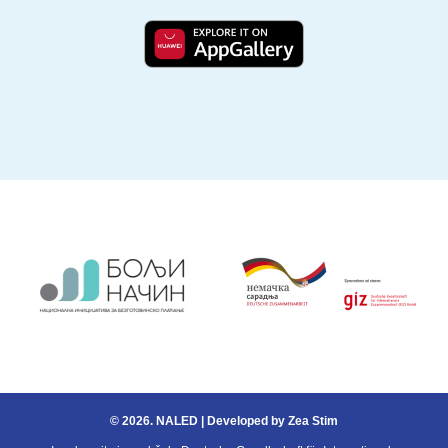
…
© 2026.
NALED
| Developed by
Zea Stim