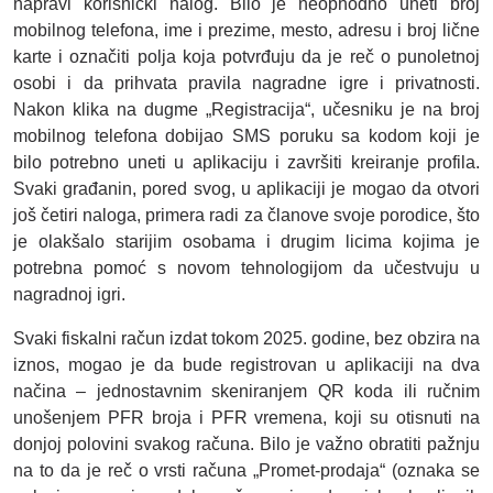
napravi korisnički nalog. Bilo je neophodno uneti broj
mobilnog telefona, ime i prezime, mesto, adresu i broj lične
karte i označiti polja koja potvrđuju da je reč o punoletnoj
osobi i da prihvata pravila nagradne igre i privatnosti.
Nakon klika na dugme „Registracija“, učesniku je na broj
mobilnog telefona dobijao SMS poruku sa kodom koji je
bilo potrebno uneti u aplikaciju i završiti kreiranje profila.
Svaki građanin, pored svog, u aplikaciji je mogao da otvori
još četiri naloga, primera radi za članove svoje porodice, što
je olakšalo starijim osobama i drugim licima kojima je
potrebna pomoć s novom tehnologijom da učestvuju u
nagradnoj igri.
Svaki fiskalni račun izdat tokom 2025. godine, bez obzira na
iznos, mogao je da bude registrovan u aplikaciji na dva
načina – jednostavnim skeniranjem QR koda ili ručnim
unošenjem PFR broja i PFR vremena, koji su otisnuti na
donjoj polovini svakog računa. Bilo je važno obratiti pažnju
na to da je reč o vrsti računa „Promet-prodaja“ (oznaka se