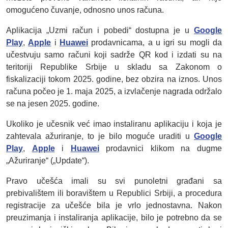
omogućeno čuvanje, odnosno unos računa.
Aplikacija „Uzmi račun i pobedi“ dostupna je u
Google
Play
,
Apple
i
Huawei
prodavnicama, a u igri su mogli da
učestvuju samo računi koji sadrže QR kod i izdati su na
teritoriji Republike Srbije u skladu sa Zakonom o
fiskalizaciji tokom 2025. godine, bez obzira na iznos. Unos
računa počeo je 1. maja 2025, a izvlačenje nagrada održalo
se na jesen 2025. godine.
Ukoliko je učesnik već imao instaliranu aplikaciju i koja je
zahtevala ažuriranje, to je bilo moguće uraditi u
Google
Play
,
Apple
i
Huawei
prodavnici klikom na dugme
„Ažuriranje“ („Update“).
Pravo učešća imali su svi punoletni građani sa
prebivalištem ili boravištem u Republici Srbiji, a procedura
registracije za učešće bila je vrlo jednostavna. Nakon
preuzimanja i instaliranja aplikacije, bilo je potrebno da se