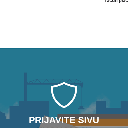
račun plać
PRIJAVITE SIVU