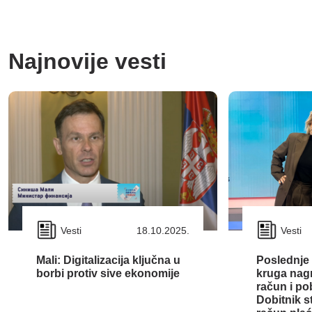
Najnovije vesti
Vesti
18.10.2025.
Vesti
Mali: Digitalizacija ključna u
Poslednje 
borbi protiv sive ekonomije
kruga nag
račun i po
Dobitnik s