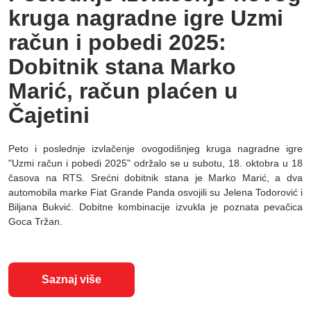
kruga nagradne igre Uzmi
račun i pobedi 2025:
Dobitnik stana Marko
Marić, račun plaćen u
Čajetini
Peto i poslednje izvlačenje ovogodišnjeg kruga nagradne igre
"Uzmi račun i pobedi 2025" održalo se u subotu, 18. oktobra u 18
časova na RTS. Srećni dobitnik stana je Marko Marić, a dva
automobila marke Fiat Grande Panda osvojili su Jelena Todorović i
Biljana Bukvić. Dobitne kombinacije izvukla je poznata pevačica
Goca Tržan.
Saznaj više