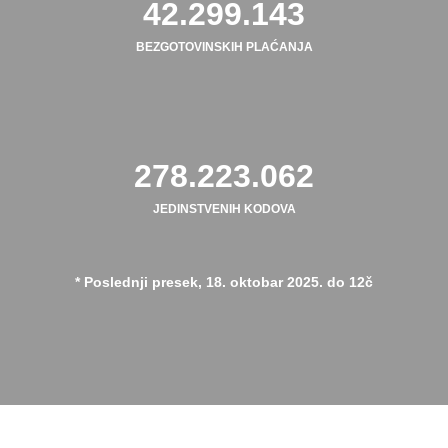
42.445.927
BEZGOTOVINSKIH PLAĆANJA
278.526.784
JEDINSTVENIH KODOVA
* Poslednji presek, 18. oktobar 2025. do 12č