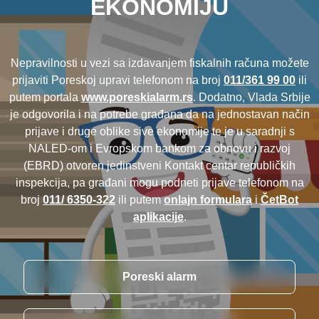
EKONOMIJU
Nepravilnosti u vezi sa izdavanjem fiskalnih računa možete
prijaviti Poreskoj upravi telefonom na broj
011/361 99 00
ili
putem portala
www.poreskialarm.rs
. Dodatno, Vlada Srbije
je odgovorila i na potrebe građana da na jednostavan način
prijave i druge oblike sive ekonomije te je u saradnji s
NALED-om i Evropskom bankom za obnovu i razvoj
(EBRD) otvoren jedinstveni Kontakt centar republičkih
inspekcija, pa građani mogu podneti prijave telefonom na
broj
011/ 6350-322
ili putem
onlajn formulara
i
ČetBot
aplikacije
.
Poreski alarm