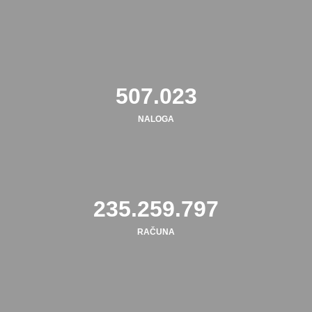
508.782
NALOGA
236.076.182
RAČUNA