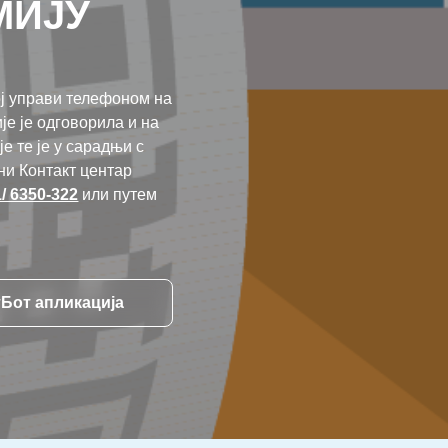
МИЈУ
ј управи телефоном на
је је одговорила и на
е те је у сарадњи с
ни Контакт центар
1/ 6350-322
или путем
тБот апликација