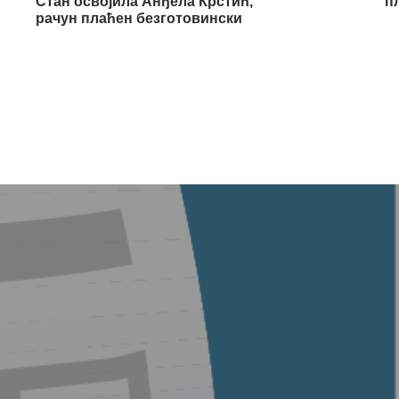
Стан освојила Анђела Крстић,
п
рачун плаћен безготовински