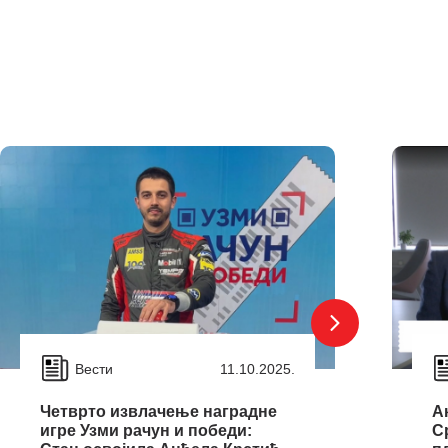
Вести
11.10.2025.
Четврто извлачење наградне
А
игре Узми рачун и победи:
С