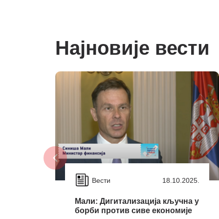
Најновије вести
Вести
18.10.2025.
Мали: Дигитализација кључнa у
борби против сиве економије