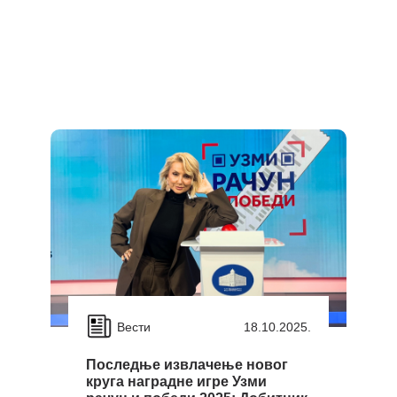
Вести
18.10.2025.
Последње извлачење новог
круга наградне игре Узми