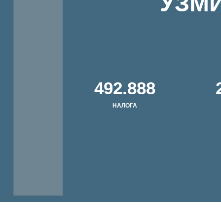
УЗМИ
508.791
НАЛОГА