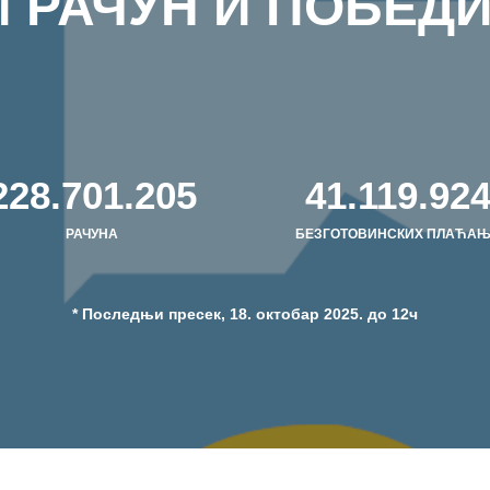
 РАЧУН И ПОБЕДИ
236.080.061
42.446.62
РАЧУНА
БЕЗГОТОВИНСКИХ ПЛАЋА
* Последњи пресек, 18. октобар 2025. до 12ч