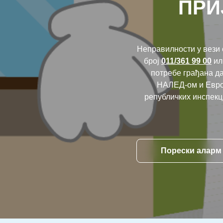
ПРИ
Неправилности у вези
број
011/361 99 00
ил
потребе грађана да
НАЛЕД-ом и Европ
републичких инспекц
Порески аларм