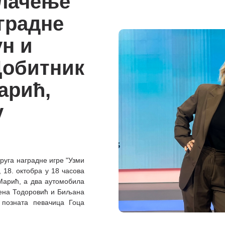
лачење
аградне
ун и
Добитник
арић,
у
руга наградне игре "Узми
 18. октобра у 18 часова
Марић, а два аутомобила
лена Тодоровић и Биљана
 позната певачица Гоца