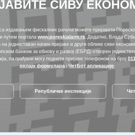
ЈАВИТЕ СИВУ ЕКОНО
 са издавањем фискалних рачуна можете пријавити Пореско
и путем портала
www.poreskialarm.rs
. Додатно, Влада Срби
 на једноставан начин пријаве и друге облике сиве економиј
ском банком за обнову и развој (ЕБРД) отворен јединстве
ија, па грађани могу поднети пријаве телефоном на број
01
онлајн формулара
i
ЧетБот апликацијe
.
Републичке инспекције
Че