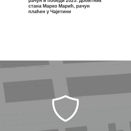
рачун и победи 2025: Добитник
стана Марко Марић, рачун
плаћен у Чајетини