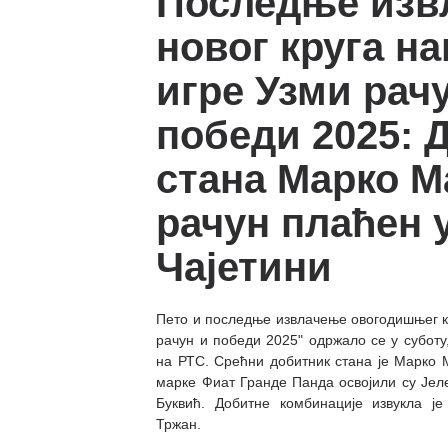
Последње изв
новог круга н
игре Узми рач
победи 2025: 
стана Марко М
рачун плаћен 
Чајетини
Пето и последње извлачење овогодишњег к
рачун и победи 2025" одржало се у суботу,
на РТС. Срећни добитник стана је Марко 
марке Фиат Гранде Панда освојили су Је
Буквић. Добитне комбинације извукла је
Тржан.