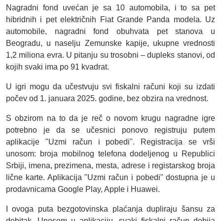
Nagradni fond uvećan je sa 10 automobila, i to sa pet
hibridnih i pet električnih Fiat Grande Panda modela. Uz
automobile, nagradni fond obuhvata pet stanova u
Beogradu, u naselju Zemunske kapije, ukupne vrednosti
1,2 miliona evra. U pitanju su trosobni – dupleks stanovi, od
kojih svaki ima po 91 kvadrat.
U igri mogu da učestvuju svi fiskalni računi koji su izdati
počev od 1. januara 2025. godine, bez obzira na vrednost.
S obzirom na to da je reč o novom krugu nagradne igre
potrebno je da se učesnici ponovo registruju putem
aplikacije "Uzmi račun i pobedi". Registracija se vrši
unosom: broja mobilnog telefona dodeljenog u Republici
Srbiji, imena, prezimena, mesta, adrese i registarskog broja
lične karte. Aplikacija "Uzmi račun i pobedi" dostupna je u
prodavnicama Google Play, Apple i Huawei.
I ovoga puta bezgotovinska plaćanja dupliraju šansu za
dobitak. Unosom u aplikaciju, svaki fiskalni račun dobija