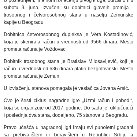
U poslednjem, finalnom izvlačenju prvog kruga, održanom u
subotu 8. juna, izvučeni su dobitnici glavnih premija -
trosobnog i četvorosobnog stana u naselju Zemunske
kapije u Beogradu.
Dobitnica četvorosobnog dupleksa je Vera Kostadinović,
koja je skenirala račun u vrednosti od 9566 dinara. Mesto
prometa računa je Voždovac.
Dobitnik trosobnog stana je Bratislav Milosavljević, koji je
račun u vrednosti od 636 dinara platio bezgotovinski. Mesto
prometa računa je Zemun.
U izvlačenju stanova pomagala je veslačica Jovana Arsić.
Ovo je šesti ciklus nagradne igre „Uzmi račun i pobedi“,
koja se organizuje od 2017. godine. Do sada je, uključujući
i poslednja dva stana, dodeljeno, 75 stanova u Beogradu.
Pravo učešća u nagradnoj igri imaju svi punoletni građani
sa prebivalištem ili boravištem u Republici Srbiji, a