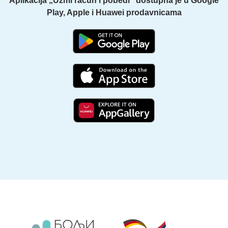
Aplikacija „Uzmi račun i pobedi“ dostupna je u Google
Play, Apple i Huawei prodavnicama