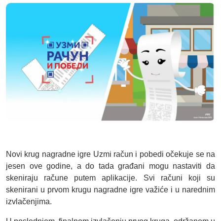
Novi krug nagradne igre Uzmi račun i pobedi očekuje se na
jesen ove godine, a do tada građani mogu nastaviti da
skeniraju račune putem aplikacije. Svi računi koji su
skenirani u prvom krugu nagradne igre važiće i u narednim
izvlačenjima.