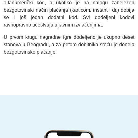
alfanumerički kod, a ukoliko je na nalogu zabeležen
bezgotovinski način plaćanja (karticom, instant i dr.) dobija
se i još jedan dodatni kod. Svi dodeljeni kodovi
ravnopravno učestvuju u javnim izvlačenjima.
U prvom krugu nagradne igre dodeljeno je ukupno deset
stanova u Beogradu, a za petoro dobitnika sreću je donelo
bezgotovinsko plaćanje.