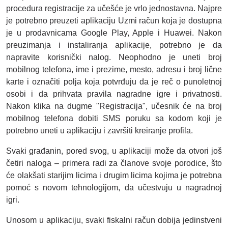
procedura registracije za učešće je vrlo jednostavna. Najpre
je potrebno preuzeti aplikaciju Uzmi račun koja je dostupna
je u prodavnicama Google Play, Apple i Huawei. Nakon
preuzimanja i instaliranja aplikacije, potrebno je da
napravite korisnički nalog. Neophodno je uneti broj
mobilnog telefona, ime i prezime, mesto, adresu i broj lične
karte i označiti polja koja potvrđuju da je reč o punoletnoj
osobi i da prihvata pravila nagradne igre i privatnosti.
Nakon klika na dugme "Registracija", učesnik će na broj
mobilnog telefona dobiti SMS poruku sa kodom koji je
potrebno uneti u aplikaciju i završiti kreiranje profila.
Svaki građanin, pored svog, u aplikaciji može da otvori još
četiri naloga – primera radi za članove svoje porodice, što
će olakšati starijim licima i drugim licima kojima je potrebna
pomoć s novom tehnologijom, da učestvuju u nagradnoj
igri.
Unosom u aplikaciju, svaki fiskalni račun dobija jedinstveni